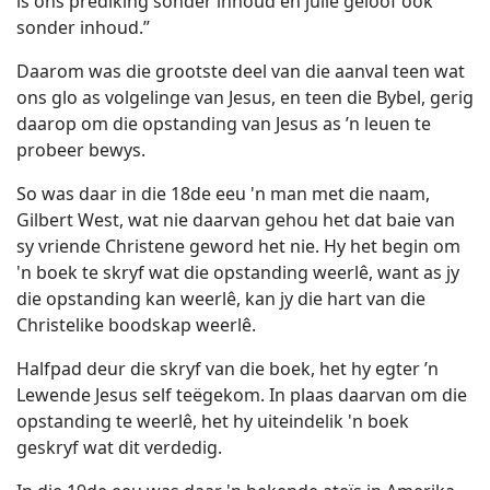
is ons prediking sonder inhoud en julle geloof ook
sonder inhoud.”
Daarom was die grootste deel van die aanval teen wat
ons glo as volgelinge van Jesus, en teen die Bybel, gerig
daarop om die opstanding van Jesus as ’n leuen te
probeer bewys.
So was daar in die 18de eeu 'n man met die naam,
Gilbert West, wat nie daarvan gehou het dat baie van
sy vriende Christene geword het nie. Hy het begin om
'n boek te skryf wat die opstanding weerlê, want as jy
die opstanding kan weerlê, kan jy die hart van die
Christelike boodskap weerlê.
Halfpad deur die skryf van die boek, het hy egter ’n
Lewende Jesus self teëgekom. In plaas daarvan om die
opstanding te weerlê, het hy uiteindelik 'n boek
geskryf wat dit verdedig.