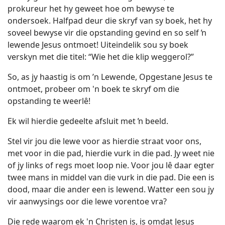
prokureur het hy geweet hoe om bewyse te
ondersoek. Halfpad deur die skryf van sy boek, het hy
soveel bewyse vir die opstanding gevind en so self ŉ
lewende Jesus ontmoet! Uiteindelik sou sy boek
verskyn met die titel: “Wie het die klip weggerol?”
So, as jy haastig is om ’n Lewende, Opgestane Jesus te
ontmoet, probeer om 'n boek te skryf om die
opstanding te weerlê!
Ek wil hierdie gedeelte afsluit met ŉ beeld.
Stel vir jou die lewe voor as hierdie straat voor ons,
met voor in die pad, hierdie vurk in die pad. Jy weet nie
of jy links of regs moet loop nie. Voor jou lê daar egter
twee mans in middel van die vurk in die pad. Die een is
dood, maar die ander een is lewend. Watter een sou jy
vir aanwysings oor die lewe vorentoe vra?
Die rede waarom ek 'n Christen is, is omdat Jesus