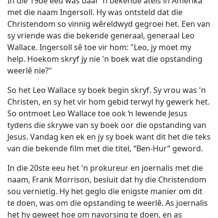
In die 19de eeu was daar 'n bekende ateïs in Amerika
met die naam Ingersoll. Hy was ontsteld dat die
Christendom so vinnig wêreldwyd gegroei het. Een van
sy vriende was die bekende generaal, generaal Leo
Wallace. Ingersoll sê toe vir hom: "Leo, jy moet my
help. Hoekom skryf jy nie 'n boek wat die opstanding
weerlê nie?"
So het Leo Wallace sy boek begin skryf. Sy vrou was 'n
Christen, en sy het vir hom gebid terwyl hy gewerk het.
So ontmoet Leo Wallace toe ook ŉ lewende Jesus
tydens die skrywe van sy boek oor die opstanding van
Jesus. Vandag ken ek en jy sy boek want dit het die teks
van die bekende film met die titel, “Ben-Hur” geword.
In die 20ste eeu het 'n prokureur en joernalis met die
naam, Frank Morrison, besluit dat hy die Christendom
sou vernietig. Hy het geglo die enigste manier om dit
te doen, was om die opstanding te weerlê. As joernalis
het hy geweet hoe om navorsing te doen, en as