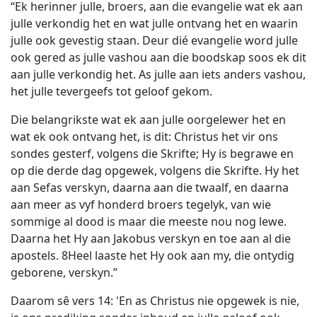
“Ek herinner julle, broers, aan die evangelie wat ek aan
julle verkondig het en wat julle ontvang het en waarin
julle ook gevestig staan. Deur dié evangelie word julle
ook gered as julle vashou aan die boodskap soos ek dit
aan julle verkondig het. As julle aan iets anders vashou,
het julle tevergeefs tot geloof gekom.
Die belangrikste wat ek aan julle oorgelewer het en
wat ek ook ontvang het, is dit: Christus het vir ons
sondes gesterf, volgens die Skrifte; Hy is begrawe en
op die derde dag opgewek, volgens die Skrifte. Hy het
aan Sefas verskyn, daarna aan die twaalf, en daarna
aan meer as vyf honderd broers tegelyk, van wie
sommige al dood is maar die meeste nou nog lewe.
Daarna het Hy aan Jakobus verskyn en toe aan al die
apostels. 8Heel laaste het Hy ook aan my, die ontydig
geborene, verskyn.”
Daarom sê vers 14: 'En as Christus nie opgewek is nie,