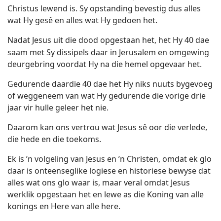
Christus lewend is. Sy opstanding bevestig dus alles
wat Hy gesê en alles wat Hy gedoen het.
Nadat Jesus uit die dood opgestaan
het, het Hy 40 dae
saam met Sy dissipels daar in Jerusalem en omgewing
deurgebring voordat Hy na die hemel opgevaar het.
Gedurende daardie 40 dae het Hy niks nuuts bygevoeg
of weggeneem van wat Hy gedurende die vorige drie
jaar vir hulle geleer het nie.
Daarom kan ons vertrou wat Jesus s
ê
oor die verlede,
die hede en die toekoms.
Ek is ’n volgeling van Jesus en ’n Christen, omdat ek glo
daar is onteenseglike logiese en historiese bewyse dat
alles wat ons glo waar is, maar veral omdat Jesus
werklik opgestaan het en lewe as die Koning van alle
konings en Here van alle here.