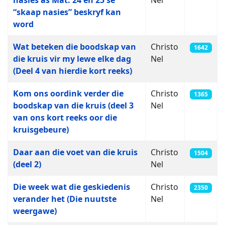
nasies as Mat. 24 en 25 se
Nel
“skaap nasies” beskryf kan
word
Wat beteken die boodskap van
Christo
1642
die kruis vir my lewe elke dag
Nel
(Deel 4 van hierdie kort reeks)
Kom ons oordink verder die
Christo
1365
boodskap van die kruis (deel 3
Nel
van ons kort reeks oor die
kruisgebeure)
Daar aan die voet van die kruis
Christo
1504
(deel 2)
Nel
Die week wat die geskiedenis
Christo
2350
verander het (Die nuutste
Nel
weergawe)