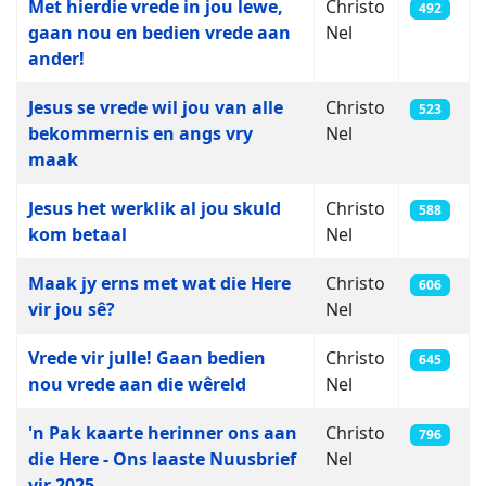
Met hierdie vrede in jou lewe,
Christo
492
gaan nou en bedien vrede aan
Nel
ander!
Jesus se vrede wil jou van alle
Christo
523
bekommernis en angs vry
Nel
maak
Jesus het werklik al jou skuld
Christo
588
kom betaal
Nel
Maak jy erns met wat die Here
Christo
606
vir jou sê?
Nel
Vrede vir julle! Gaan bedien
Christo
645
nou vrede aan die wêreld
Nel
'n Pak kaarte herinner ons aan
Christo
796
die Here - Ons laaste Nuusbrief
Nel
vir 2025