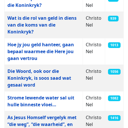
die Koninkryk?
Nel
Wat is die rol van geld in diens
Christo
939
van die koms van die
Nel
Koninkryk?
Hoe jy jou geld hanteer, gaan
Christo
1013
bepaal waarmee die Here jou
Nel
gaan vertrou
Die Woord, ook oor die
Christo
1056
Koninkryk, is soos saad wat
Nel
gesaai word
Strome lewende water sal uit
Christo
1082
hulle binneste vloei…
Nel
As Jesus Homself vergelyk met
Christo
1416
“die weg”, “die waarheid”, en
Nel