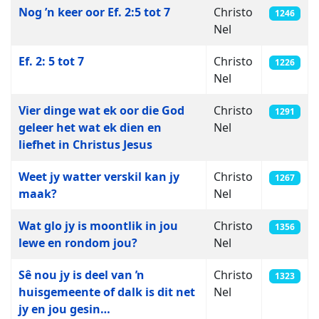
Nog ’n keer oor Ef. 2:5 tot 7
Christo
1246
Nel
Ef. 2: 5 tot 7
Christo
1226
Nel
Vier dinge wat ek oor die God
Christo
1291
geleer het wat ek dien en
Nel
liefhet in Christus Jesus
Weet jy watter verskil kan jy
Christo
1267
maak?
Nel
Wat glo jy is moontlik in jou
Christo
1356
lewe en rondom jou?
Nel
Sê nou jy is deel van ŉ
Christo
1323
huisgemeente of dalk is dit net
Nel
jy en jou gesin…