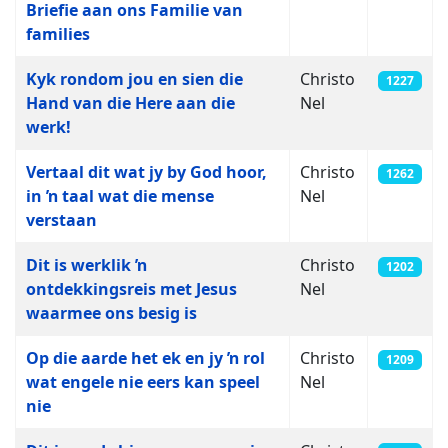
Briefie aan ons Familie van
families
Kyk rondom jou en sien die
Christo
1227
Hand van die Here aan die
Nel
werk!
Vertaal dit wat jy by God hoor,
Christo
1262
in ŉ taal wat die mense
Nel
verstaan
Dit is werklik ŉ
Christo
1202
ontdekkingsreis met Jesus
Nel
waarmee ons besig is
Op die aarde het ek en jy ŉ rol
Christo
1209
wat engele nie eers kan speel
Nel
nie