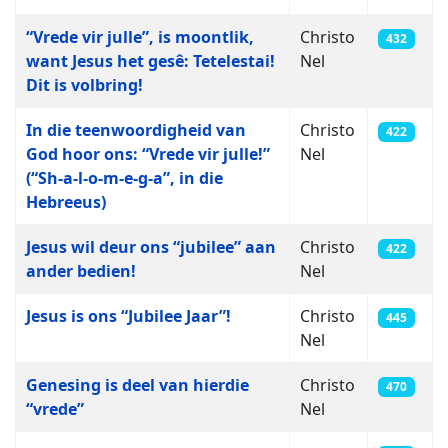
“Vrede vir julle”, is moontlik,
Christo
432
want Jesus het gesê: Tetelestai!
Nel
Dit is volbring!
In die teenwoordigheid van
Christo
422
God hoor ons: “Vrede vir julle!”
Nel
(“Sh-a-l-o-m-e-g-a”, in die
Hebreeus)
Jesus wil deur ons “jubilee” aan
Christo
422
ander bedien!
Nel
Jesus is ons “Jubilee Jaar”!
Christo
445
Nel
Genesing is deel van hierdie
Christo
470
“vrede”
Nel