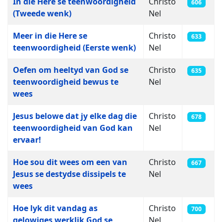
In die Here se teenwoordigheid
Christo
606
(Tweede wenk)
Nel
Meer in die Here se
Christo
633
teenwoordigheid (Eerste wenk)
Nel
Oefen om heeltyd van God se
Christo
635
teenwoordigheid bewus te
Nel
wees
Jesus belowe dat jy elke dag die
Christo
678
teenwoordigheid van God kan
Nel
ervaar!
Hoe sou dit wees om een van
Christo
667
Jesus se destydse dissipels te
Nel
wees
Hoe lyk dit vandag as
Christo
700
gelowiges werklik God se
Nel