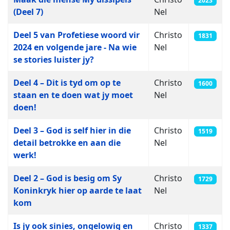
2023
(Deel 7)
Nel
Deel 5 van Profetiese woord vir
Christo
1831
2024 en volgende jare - Na wie
Nel
se stories luister jy?
Deel 4 – Dit is tyd om op te
Christo
1600
staan en te doen wat jy moet
Nel
doen!
Deel 3 – God is self hier in die
Christo
1519
detail betrokke en aan die
Nel
werk!
Deel 2 – God is besig om Sy
Christo
1729
Koninkryk hier op aarde te laat
Nel
kom
Is jy ook sinies, ongelowig en
Christo
1337