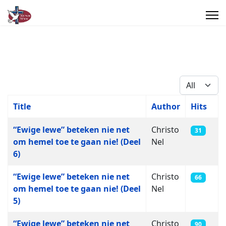
Display #
Title
Author
Hits
Articles
“Ewige lewe” beteken nie net
Christo
31
om hemel toe te gaan nie! (Deel
Nel
6)
“Ewige lewe” beteken nie net
Christo
66
om hemel toe te gaan nie! (Deel
Nel
5)
“Ewige lewe” beteken nie net
Christo
90