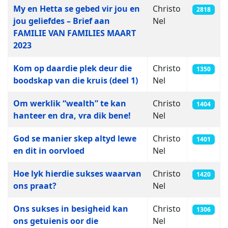
My en Hetta se gebed vir jou en
Christo
2818
jou geliefdes – Brief aan
Nel
FAMILIE VAN FAMILIES MAART
2023
Kom op daardie plek deur die
Christo
1350
boodskap van die kruis (deel 1)
Nel
Om werklik “wealth” te kan
Christo
1404
hanteer en dra, vra dik bene!
Nel
God se manier skep altyd lewe
Christo
1401
en dit in oorvloed
Nel
Hoe lyk hierdie sukses waarvan
Christo
1420
ons praat?
Nel
Ons sukses in besigheid kan
Christo
1306
ons getuienis oor die
Nel