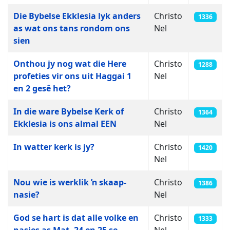
Die Bybelse Ekklesia lyk anders
Christo
1336
as wat ons tans rondom ons
Nel
sien
Onthou jy nog wat die Here
Christo
1288
profeties vir ons uit Haggai 1
Nel
en 2 gesê het?
In die ware Bybelse Kerk of
Christo
1364
Ekklesia is ons almal EEN
Nel
In watter kerk is jy?
Christo
1420
Nel
Nou wie is werklik ŉ skaap-
Christo
1386
nasie?
Nel
God se hart is dat alle volke en
Christo
1333