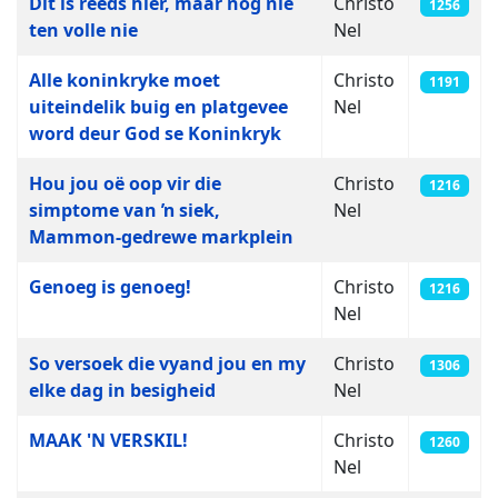
Dit is reeds hier, maar nog nie
Christo
1256
ten volle nie
Nel
Alle koninkryke moet
Christo
1191
uiteindelik buig en platgevee
Nel
word deur God se Koninkryk
Hou jou oë oop vir die
Christo
1216
simptome van ŉ siek,
Nel
Mammon-gedrewe markplein
Genoeg is genoeg!
Christo
1216
Nel
So versoek die vyand jou en my
Christo
1306
elke dag in besigheid
Nel
MAAK 'N VERSKIL!
Christo
1260
Nel