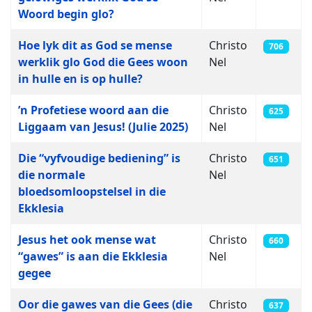
Woord begin glo?
Hoe lyk dit as God se mense
Christo
706
werklik glo God die Gees woon
Nel
in hulle en is op hulle?
’n Profetiese woord aan die
Christo
625
Liggaam van Jesus! (Julie 2025)
Nel
Die “vyfvoudige bediening” is
Christo
651
die normale
Nel
bloedsomloopstelsel in die
Ekklesia
Jesus het ook mense wat
Christo
660
“gawes” is aan die Ekklesia
Nel
gegee
Oor die gawes van die Gees (die
Christo
637