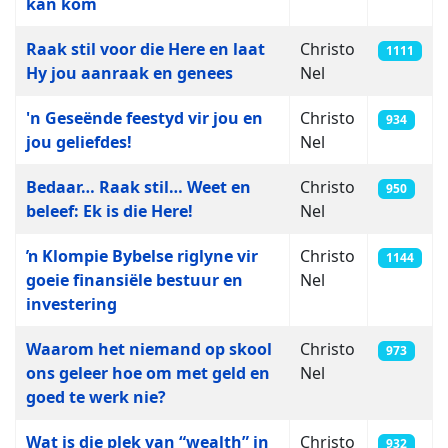
kan kom
Raak stil voor die Here en laat
Christo
1111
Hy jou aanraak en genees
Nel
'n Geseënde feestyd vir jou en
Christo
934
jou geliefdes!
Nel
Bedaar… Raak stil… Weet en
Christo
950
beleef: Ek is die Here!
Nel
ŉ Klompie Bybelse riglyne vir
Christo
1144
goeie finansiële bestuur en
Nel
investering
Waarom het niemand op skool
Christo
973
ons geleer hoe om met geld en
Nel
goed te werk nie?
Wat is die plek van “wealth” in
Christo
932