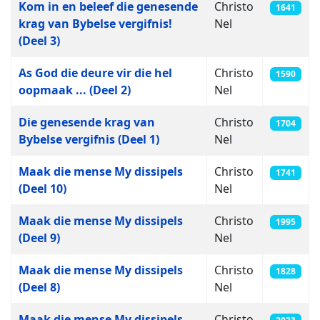
Kom in en beleef die genesende
Christo
1641
krag van Bybelse vergifnis!
Nel
(Deel 3)
As God die deure vir die hel
Christo
1590
oopmaak ... (Deel 2)
Nel
Die genesende krag van
Christo
1704
Bybelse vergifnis (Deel 1)
Nel
Maak die mense My dissipels
Christo
1741
(Deel 10)
Nel
Maak die mense My dissipels
Christo
1995
(Deel 9)
Nel
Maak die mense My dissipels
Christo
1828
(Deel 8)
Nel
Maak die mense My dissipels
Christo