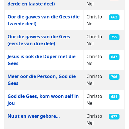
derde en laaste deel)
Nel
Oor die gawes van die Gees (die
Christo
662
tweede deel)
Nel
Oor die gawes van die Gees
Christo
755
(eerste van drie dele)
Nel
Jesus is ook die Doper met die
Christo
647
Gees
Nel
Meer oor die Persoon, God die
Christo
706
Gees
Nel
God die Gees, kom woon self in
Christo
681
jou
Nel
Nuut en weer gebore…
Christo
677
Nel