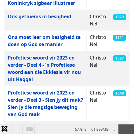
Koninkryk sigbaar illustreer
Ons getuienis in besigheid
Christo
1329
Nel
Ons moet leer om besigheid te
Christo
1511
doen op God se manier
Nel
Profetiese woord vir 2023 en
Christo
1387
verder - Deel 4 - 'n Profetiese
Nel
woord aan die Ekklesia vir nou
uit Haggai
Profetiese woord vir 2023 en
Christo
1648
verder - Deel 3 - Sien jy dit raak?
Nel
Sien jy die magtige beweging
van God raak
Profetiese woord vir 2023 en
Christo
1524
677ms
61.399MB
35