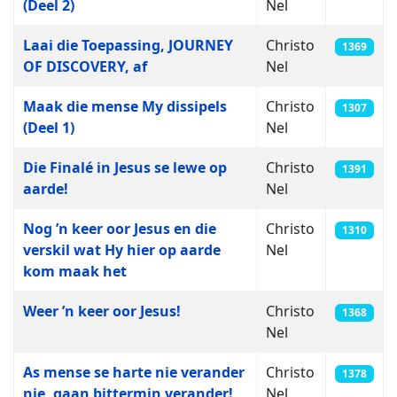
(Deel 2)
Nel
Laai die Toepassing, JOURNEY
Christo
1369
OF DISCOVERY, af
Nel
Maak die mense My dissipels
Christo
1307
(Deel 1)
Nel
Die Finalé in Jesus se lewe op
Christo
1391
aarde!
Nel
Nog ’n keer oor Jesus en die
Christo
1310
verskil wat Hy hier op aarde
Nel
kom maak het
Weer ’n keer oor Jesus!
Christo
1368
Nel
As mense se harte nie verander
Christo
1378
nie, gaan bittermin verander!
Nel