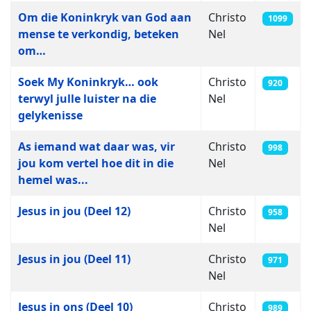
Om die Koninkryk van God aan
Christo
1099
mense te verkondig, beteken
Nel
om…
Soek My Koninkryk… ook
Christo
920
terwyl julle luister na die
Nel
gelykenisse
As iemand wat daar was, vir
Christo
998
jou kom vertel hoe dit in die
Nel
hemel was...
Jesus in jou (Deel 12)
Christo
958
Nel
Jesus in jou (Deel 11)
Christo
971
Nel
Jesus in ons (Deel 10)
Christo
989