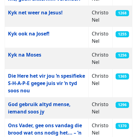
Kyk net weer na Jesus!
Christo
1268
Nel
Kyk ook na Josef!
Christo
1255
Nel
Kyk na Moses
Christo
1256
Nel
Die Here het vir jou ŉ spesifieke
Christo
1365
S-H-A-P-E gegee juis vir ŉ tyd
Nel
soos nou
God gebruik altyd mense,
Christo
1296
iemand soos jy
Nel
Ons Vader, gee ons vandag die
Christo
1370
brood wat ons nodig het... – ’n
Nel