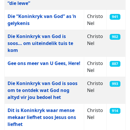
“die lewe”
Die “Koninkryk van God” as ŉ
Christo
941
gelykenis
Nel
Die Koninkryk van God is
Christo
902
soos… om uiteindelik tuis te
Nel
kom
Gee ons meer van U Gees, Here!
Christo
887
Nel
Die Koninkryk van God is soos
Christo
993
om te ontdek wat God nog
Nel
altyd vir jou bedoel het
Dit is Koninkryk waar mense
Christo
914
mekaar liefhet soos Jesus ons
Nel
liefhet