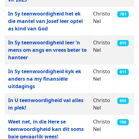
In Sy teenwoordigheid het ek
Christo
781
die mantel van Josef leer optel
Nel
as kind van God
In Sy teenwoordigheid leer ’n
Christo
815
mens om angs en vrees beter te
Nel
hanteer
In Sy teenwoordigheid kyk ek
Christo
811
anders na my finansiële
Nel
uitdagings
In U teenwoordigheid val alles
Christo
805
in plek!
Nel
Weet net, in die Here se
Christo
780
teenwoordigheid kan dit soms
Nel
baie gevaarlik wees!