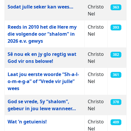
Sodat julle seker kan wees…
Christo
363
Nel
Reeds in 2010 het die Here my
Christo
393
die volgende oor “shalom” in
Nel
2026 e.v. gewys
Sê nou ek en jy glo regtig wat
Christo
382
God vir ons belowe!
Nel
Laat jou eerste woorde “Sh-a-l-
Christo
361
o-m-e-g-a” of “Vrede vir julle”
Nel
wees
God se vrede, Sy “shalom”,
Christo
378
gebeur in jou lewe wanneer…
Nel
Wat ’n getuienis!
Christo
409
Nel