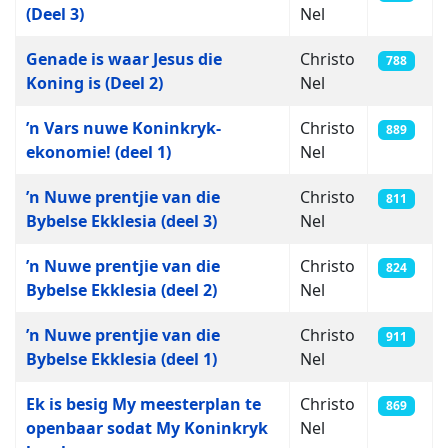
(Deel 3)
Nel
Genade is waar Jesus die
Christo
788
Koning is (Deel 2)
Nel
’n Vars nuwe Koninkryk-
Christo
889
ekonomie! (deel 1)
Nel
’n Nuwe prentjie van die
Christo
811
Bybelse Ekklesia (deel 3)
Nel
’n Nuwe prentjie van die
Christo
824
Bybelse Ekklesia (deel 2)
Nel
’n Nuwe prentjie van die
Christo
911
Bybelse Ekklesia (deel 1)
Nel
Ek is besig My meesterplan te
Christo
869
openbaar sodat My Koninkryk
Nel