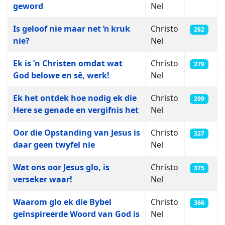
geword
Nel
Is geloof nie maar net ŉ kruk
Christo
262
nie?
Nel
Ek is ’n Christen omdat wat
Christo
279
God belowe en sê, werk!
Nel
Ek het ontdek hoe nodig ek die
Christo
299
Here se genade en vergifnis het
Nel
Oor die Opstanding van Jesus is
Christo
327
daar geen twyfel nie
Nel
Wat ons oor Jesus glo, is
Christo
375
verseker waar!
Nel
Waarom glo ek die Bybel
Christo
366
geïnspireerde Woord van God is
Nel